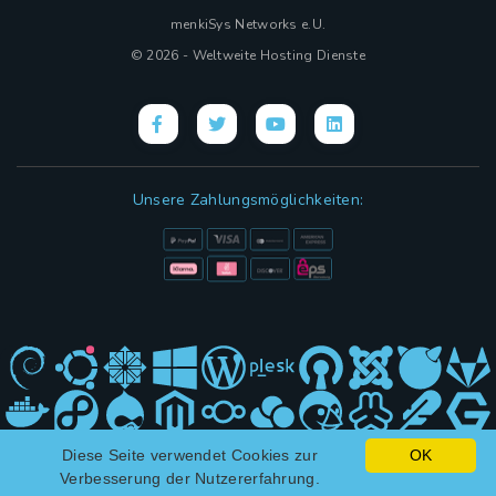
menkiSys Networks e.U.
© 2026 - Weltweite Hosting Dienste
Unsere Zahlungsmöglichkeiten:
Diese Seite verwendet Cookies zur
OK
Hybrid Design mit
(KI)
und ❤ von menkiSys
Verbesserung der Nutzererfahrung.