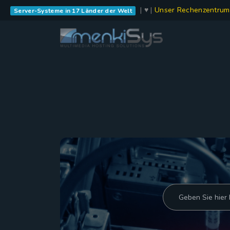
| ♥ |
Unser Rechenzentrum
Server-Systeme in 17 Länder der Welt