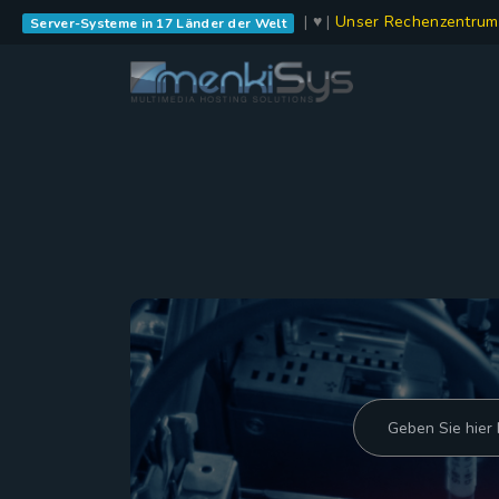
| ♥ |
Unser Rechenzentrum
Server-Systeme in 17 Länder der Welt