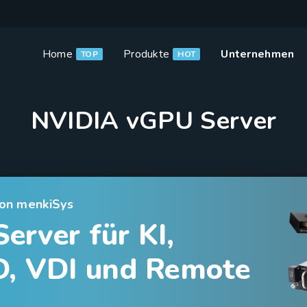
Home
Produkte
Unternehmen
TOP
HOT
NVIDIA vGPU Server
von menkiSys
rver für KI,
D, VDI und Remote