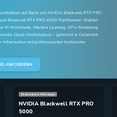
schließlich auf Basis von NVIDIA Blackwell RTX PRO
und Blackwell RTX PRO 4000 Plattformen. Wählen
ür KI-Workloads, Machine Learning, GPU-Rendering,
elle Cloud-Workstations – gehostet in Österreich
Infrastruktur und professioneller technischer
NG ANFORDERN
Skalierbare Midrange
NVIDIA Blackwell RTX PRO
5000