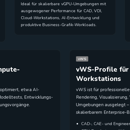
Ideal für skalierbare vGPU-Umgebungen mit
ausgewogener Performance für CAD, VDI,
Cloud-Workstations, AI-Entwicklung und
produktive Business-Grafik-Workloads.
vWS
mpute-
vWS-Profile für
Workstations
optimiert, etwa AI-
vWS ist für professionell
Modelltests, Entwicklungs-
Rendering, Visualisierun
tungsvorgänge.
Umgebungen ausgelegt – m
skalierbarem Enterprise-B
CAD-, CAE- und Enginee