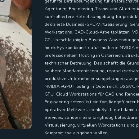
geführte Betriebsumgebung für anspruchsvol
Agenturen, Engineering-Teams und AI-orienti
kontrolliertere Betriebsumgebung für produk
dedizierte Business-GPU-Virtualisierung. Ger
Workstations, CAD-Cloud-Arbeitsplätzen, 
GPU-beschleunigten Business-Anwendungen is
menkiSys kombiniert dafür moderne NVIDIA vG
professionellem Hosting in Österreich, strukt
technischer Betreuung. Das schafft die Grund
saubere Mandantentrennung, reproduzierbare
produktive Unternehmensumgebungen ausgeleg
NVIDIA vGPU Hosting in Österreich, DSGVO-ko
GPU, Cloud Workstations für CAD und Render
Engineering setzen, ist ein familiengeführter
operativer Mehrwert. menkiSys bietet damit n
Services, sondern eine langfristig belastbar
Virtualisierung, virtuellen Workstations u
Kompromisse eingehen wollen.