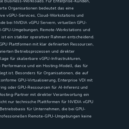
le Business-Workloads. Für Enterprise-Kunden,
erte Organisationen bedeutet das eine
tive vGPU-Services, Cloud-Workstations und
ade bei NVIDIA vGPU Servern, virtuellen GPU-
VDI-GPU-Umgebungen, Remote-Workstations und
t ein stabiler operativer Rahmen entscheidend.
PU Plattformen mit klar definierten Ressourcen,
urierten Betriebsprozessen und direkter
lage für skalierbare vGPU-Infrastrukturen,
 Performance und ein Hosting-Modell, das für
t ist. Besonders für Organisationen, die auf
nforme GPU-Virtualisierung, Enterprise VDI mit
ing oder GPU-Ressourcen für AI-Inferenz und
 Hosting-Partner mit direkter Verantwortung ein
icht nur technische Plattformen für NVIDIA vGPU
e Betriebsbasis für Unternehmen, die bei GPU-
nd professionellen Remote-GPU-Umgebungen keine