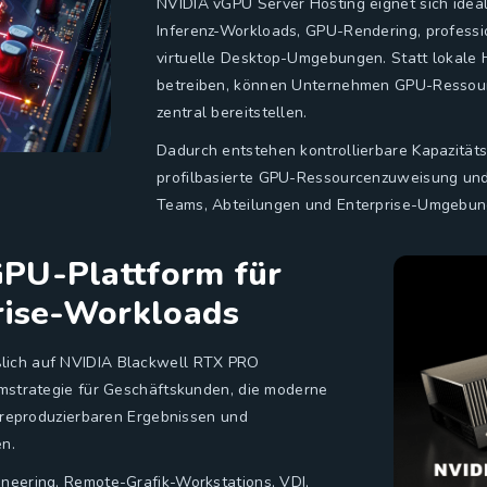
NVIDIA vGPU Server Hosting eignet sich ideal 
Inferenz-Workloads, GPU-Rendering, professi
virtuelle Desktop-Umgebungen. Statt lokale 
betreiben, können Unternehmen GPU-Ressource
zentral bereitstellen.
Dadurch entstehen kontrollierbare Kapazitä
profilbasierte GPU-Ressourcenzuweisung und e
Teams, Abteilungen und Enterprise-Umgebung
PU-Plattform für
rise-Workloads
ßlich auf NVIDIA Blackwell RTX PRO
rmstrategie für Geschäftskunden, die moderne
, reproduzierbaren Ergebnissen und
en.
ineering, Remote-Grafik-Workstations, VDI,