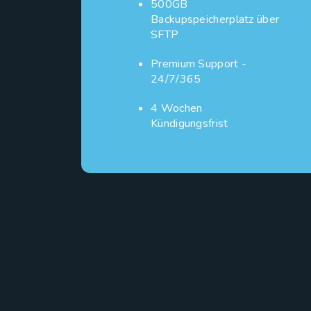
500GB
Backupspeicherplatz über
SFTP
Premium Support -
24/7/365
4 Wochen
Kündigungsfrist