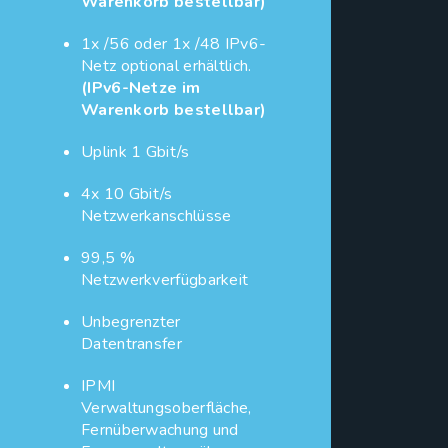
Warenkorb bestellbar)
1x /56 oder 1x /48 IPv6-
Netz optional erhältlich.
(IPv6-Netze im
Warenkorb bestellbar)
Uplink 1 Gbit/s
4x 10 Gbit/s
Netzwerkanschlüsse
99,5 %
Netzwerkverfügbarkeit
Unbegrenzter
Datentransfer
IPMI
Verwaltungsoberfläche,
Fernüberwachung und