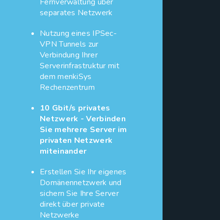
Fernverwaltung über
separates Netzwerk
Nutzung eines IPSec-
VPN Tunnels zur
Verbindung Ihrer
Serverinfrastruktur mit
dem menkiSys
Rechenzentrum
10 Gbit/s privates
Netzwerk - Verbinden
Sie mehrere Server im
privaten Netzwerk
miteinander
Erstellen Sie Ihr eigenes
Domänennetzwerk und
sichern Sie Ihre Server
direkt über private
Netzwerke