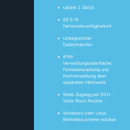
Uplink 1 Gbit/s
99,5 %
Netzwerkverfügbarkeit
Unbegrenzter
Datentransfer
IPMI
Verwaltungsoberfläche,
Fernüberwachung und
Fernverwaltung über
separates Netzwerk
Shell-Zugang per SSH -
Volle Root-Rechte
Windows oder Linux
Betriebssysteme nutzbar