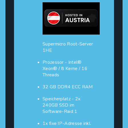
Supermicro Root-Server
1HE
Prozessor - Intel®
Xeon® / 8 Kerne / 16
Threads
32 GB DDR4 ECC RAM
Speicherplatz - 2x
240GB SSD im
Software-Raid 1
1x fixe IP-Adresse inkl.