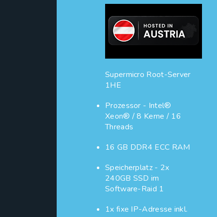
Supermicro Root-Server
1HE
Prozessor - Intel®
Xeon® / 8 Kerne / 16
Threads
16 GB DDR4 ECC RAM
Speicherplatz - 2x
240GB SSD im
Software-Raid 1
1x fixe IP-Adresse inkl.