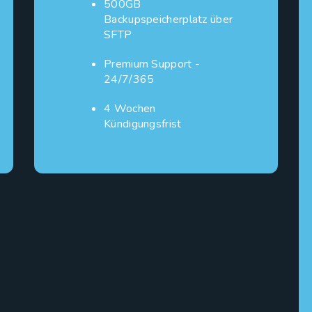
500GB
Backupspeicherplatz über
SFTP
Premium Support -
24/7/365
4 Wochen
Kündigungsfrist