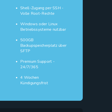
Shell-Zugang per SSH -
Volle Root-Rechte
Windows oder Linux
Betriebssysteme nutzbar
500GB
Backupspeicherplatz über
SFTP
Premium Support -
24/7/365
4 Wochen
Kündigungsfrist