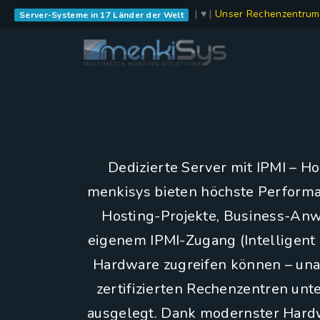
| ♥ |
Unser Rechenzentrum
Server-Systeme in 17 Länder der Welt
Dedizierte Server mit IPMI – Ho
menkisys bieten höchste Performan
Hosting-Projekte, Business-Anwe
eigenem IPMI-Zugang (Intelligent 
Hardware zugreifen können – una
zertifizierten Rechenzentren un
ausgelegt. Dank modernster Hard