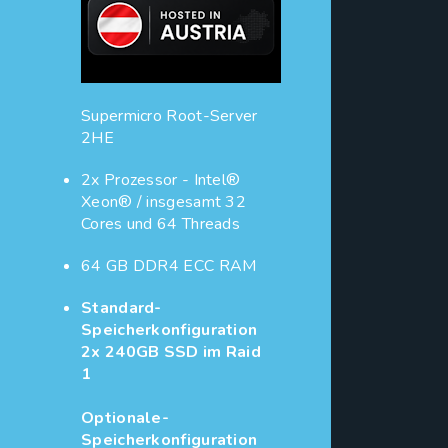
Supermicro Root-Server
2HE
2x Prozessor - Intel®
Xeon® / insgesamt 32
Cores und 64 Threads
64 GB DDR4 ECC RAM
Standard-
Speicherkonfiguration
2x 240GB SSD im Raid
1
Optionale-
Speicherkonfiguration