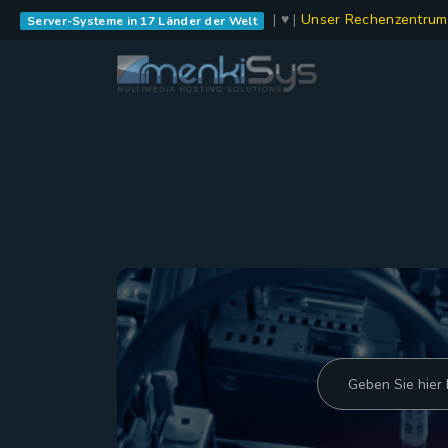
| ♥ |
Unser Rechenzentrum
Server-Systeme in 17 Länder der Welt