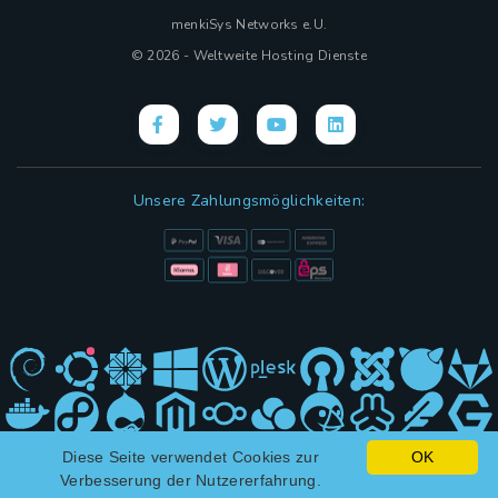
menkiSys Networks e.U.
© 2026 - Weltweite Hosting Dienste
Unsere Zahlungsmöglichkeiten:
Diese Seite verwendet Cookies zur
OK
Hybrid Design mit
(KI)
und ❤ von menkiSys
Verbesserung der Nutzererfahrung.