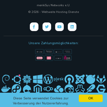
menkiSys Networks e.U.
© 2026 - Weltweite Hosting Dienste
Unsere Zahlungsmöglichkeiten:
Diese Seite verwendet Cookies zur
OK
Hybrid Design mit
(KI)
und ❤ von menkiSys
Verbesserung der Nutzererfahrung.