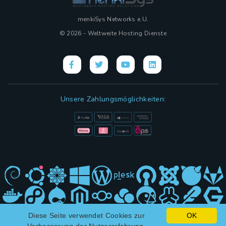
menkiSys Networks e.U.
© 2026 - Weltweite Hosting Dienste
Unsere Zahlungsmöglichkeiten:
Diese Seite verwendet Cookies zur
OK
Hybrid Design mit
(KI)
und ❤ von menkiSys