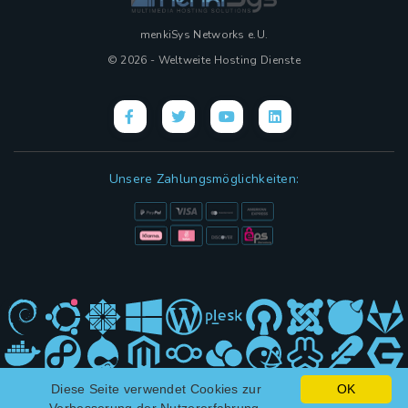
menkiSys Networks e.U.
© 2026 - Weltweite Hosting Dienste
Unsere Zahlungsmöglichkeiten:
Diese Seite verwendet Cookies zur
OK
Hybrid Design mit
(KI)
und ❤ von menkiSys