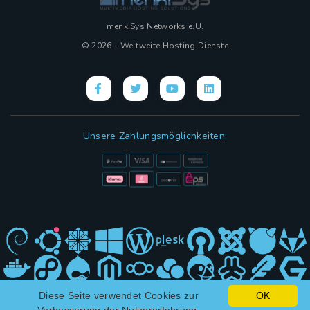
menkiSys Networks e.U.
© 2026 - Weltweite Hosting Dienste
Unsere Zahlungsmöglichkeiten:
Diese Seite verwendet Cookies zur
OK
Hybrid Design mit
(KI)
und ❤ von menkiSys