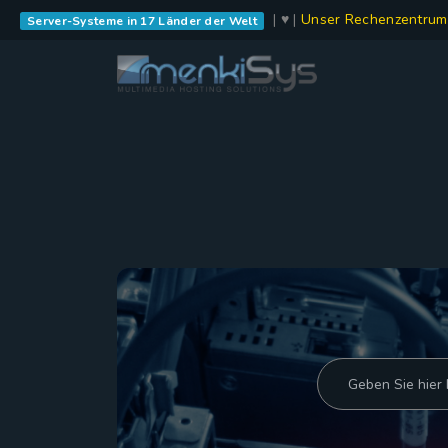
| ♥ |
Unser Rechenzentrum
Server-Systeme in 17 Länder der Welt