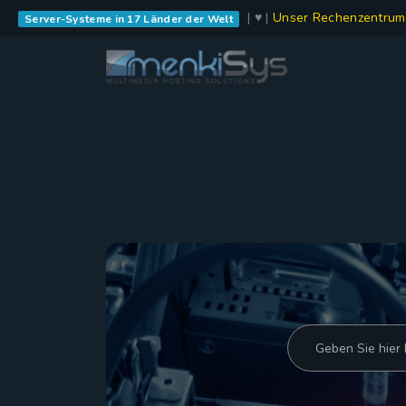
| ♥ |
Unser Rechenzentrum
Server-Systeme in 17 Länder der Welt