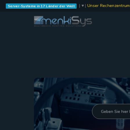
| ♥ |
Unser Rechenzentrum
Server-Systeme in 17 Länder der Welt