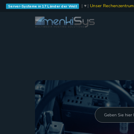
| ♥ |
Unser Rechenzentrum
Server-Systeme in 17 Länder der Welt