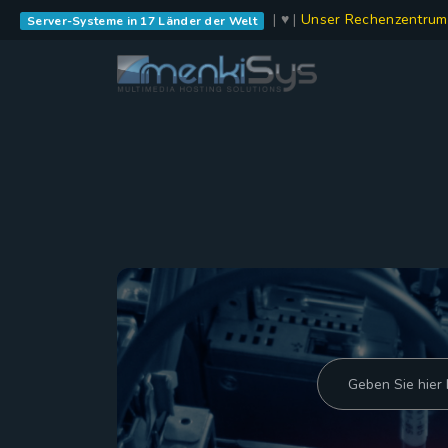
| ♥ |
Unser Rechenzentrum
Server-Systeme in 17 Länder der Welt