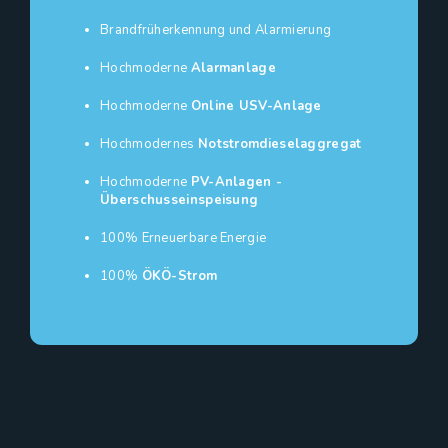
Brandfrüherkennung und Alarmierung
Hochmoderne
Alarmanlage
Hochmoderne
Online USV-Anlage
Hochmodernes
Notstromdieselaggregat
Hochmoderne
PV-Anlagen -
Überschusseinspeisung
100% Erneuerbare Energie
100%
ÖKÖ-Strom