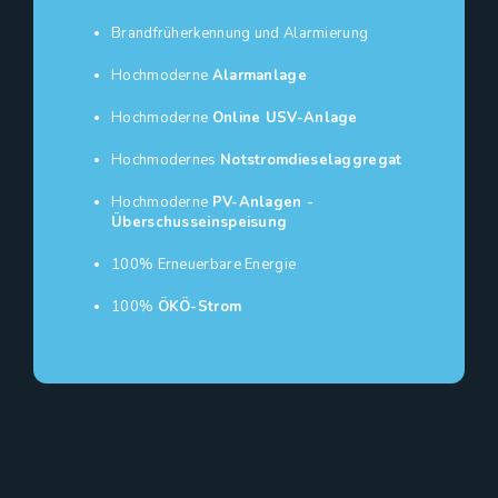
Brandfrüherkennung und Alarmierung
Hochmoderne
Alarmanlage
Hochmoderne
Online USV-Anlage
Hochmodernes
Notstromdieselaggregat
Hochmoderne
PV-Anlagen -
Überschusseinspeisung
100% Erneuerbare Energie
100%
ÖKÖ-Strom