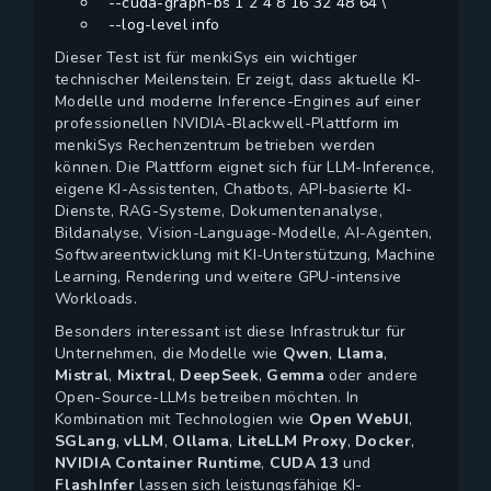
--cuda-graph-bs 1 2 4 8 16 32 48 64 \
--log-level info
Dieser Test ist für menkiSys ein wichtiger
technischer Meilenstein. Er zeigt, dass aktuelle KI-
Modelle und moderne Inference-Engines auf einer
professionellen NVIDIA-Blackwell-Plattform im
menkiSys Rechenzentrum betrieben werden
können. Die Plattform eignet sich für LLM-Inference,
eigene KI-Assistenten, Chatbots, API-basierte KI-
Dienste, RAG-Systeme, Dokumentenanalyse,
Bildanalyse, Vision-Language-Modelle, AI-Agenten,
Softwareentwicklung mit KI-Unterstützung, Machine
Learning, Rendering und weitere GPU-intensive
Workloads.
Besonders interessant ist diese Infrastruktur für
Unternehmen, die Modelle wie
Qwen
,
Llama
,
Mistral
,
Mixtral
,
DeepSeek
,
Gemma
oder andere
Open-Source-LLMs betreiben möchten. In
Kombination mit Technologien wie
Open WebUI
,
SGLang
,
vLLM
,
Ollama
,
LiteLLM Proxy
,
Docker
,
NVIDIA Container Runtime
,
CUDA 13
und
FlashInfer
lassen sich leistungsfähige KI-