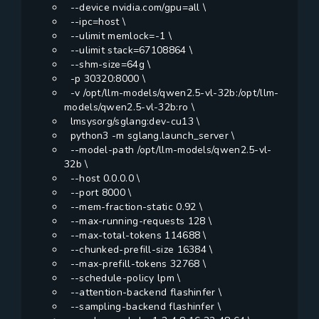
--device nvidia.com/gpu=all \
--ipc=host \
--ulimit memlock=-1 \
--ulimit stack=67108864 \
--shm-size=64g \
-p 30320:8000 \
-v /opt/llm-models/qwen2.5-vl-32b:/opt/llm-
models/qwen2.5-vl-32b:ro \
lmsysorg/sglang:dev-cu13 \
python3 -m sglang.launch_server \
--model-path /opt/llm-models/qwen2.5-vl-
32b \
--host 0.0.0.0 \
--port 8000 \
--mem-fraction-static 0.92 \
--max-running-requests 128 \
--max-total-tokens 114688 \
--chunked-prefill-size 16384 \
--max-prefill-tokens 32768 \
--schedule-policy lpm \
--attention-backend flashinfer \
--sampling-backend flashinfer \