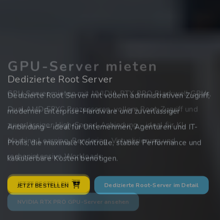
GPU-Server mieten
Domains registrieren
Dedizierte Root Server
GPU-Server mieten mit NVIDIA RTX PRO Blackwell GPUs,
Finden und sichern Sie Ihre Wunsch-Domain schnell und
Dedizierte Root Server mit vollem administrativen Zugriff,
Dual AMD EPYC Prozessoren, vollem Root-Zugriff und
unkompliziert – ob .at, .de, .com, .net oder viele weitere
moderner Enterprise-Hardware und zuverlässiger
zuverlässiger High-Speed-Anbindung – ideal für KI,
Endungen. Starten Sie Ihren professionellen Online-
Anbindung – ideal für Unternehmen, Agenturen und IT-
Machine Learning, Rendering, Virtualisierung und
Auftritt mit einem zuverlässigen Domain-Partner und
Profis, die maximale Kontrolle, stabile Performance und
rechenintensive Workloads.
transparenten Konditionen.
kalkulierbare Kosten benötigen.
JETZT BESTELLEN
Dedizierte Root-Server im Detail
JETZT BESTELLEN
NVIDIA RTX PRO GPU-Server ansehen