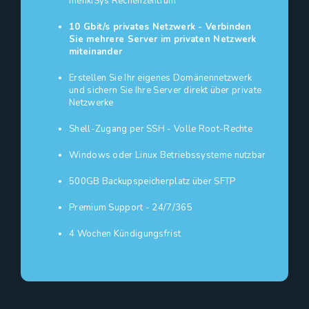
menkiSys Rechenzentrum
10 Gbit/s privates Netzwerk - Verbinden
Sie mehrere Server im privaten Netzwerk
miteinander
Erstellen Sie Ihr eigenes Domänennetzwerk
und sichern Sie Ihre Server direkt über private
Netzwerke
Shell-Zugang per SSH - Volle Root-Rechte
Windows oder Linux Betriebssysteme nutzbar
500GB Backupspeicherplatz über SFTP
Premium Support - 24/7/365
4 Wochen Kündigungsfrist