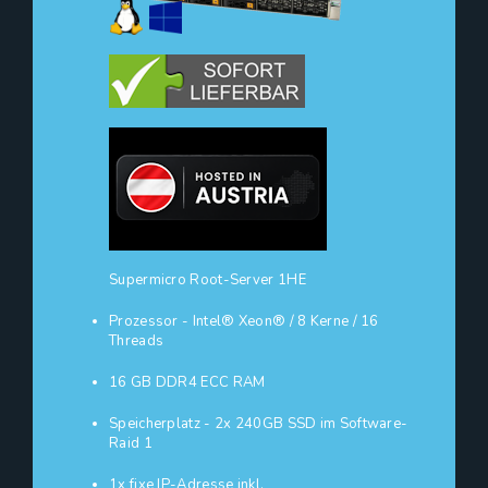
Supermicro Root-Server 1HE
Prozessor - Intel® Xeon® / 8 Kerne / 16
Threads
16 GB DDR4 ECC RAM
Speicherplatz - 2x 240GB SSD im Software-
Raid 1
1x fixe IP-Adresse inkl.