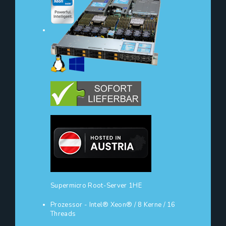
Supermicro Root-Server 1HE
Prozessor - Intel® Xeon® / 8 Kerne / 16
Threads