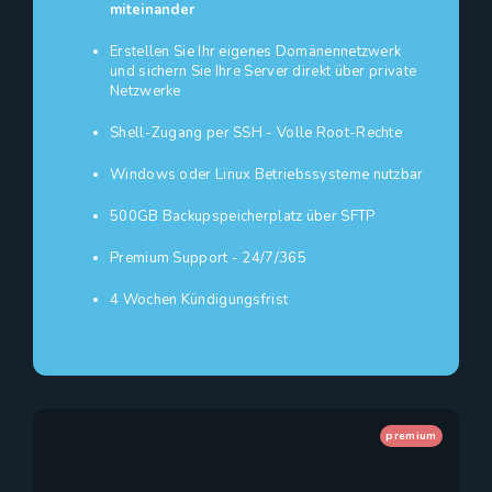
miteinander
Erstellen Sie Ihr eigenes Domänennetzwerk
und sichern Sie Ihre Server direkt über private
Netzwerke
Shell-Zugang per SSH - Volle Root-Rechte
Windows oder Linux Betriebssysteme nutzbar
500GB Backupspeicherplatz über SFTP
Premium Support - 24/7/365
4 Wochen Kündigungsfrist
premium