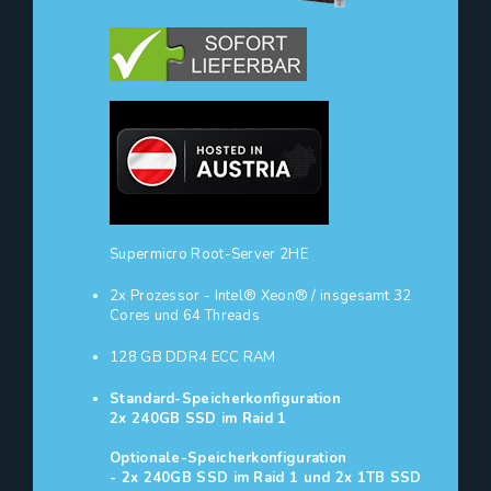
Supermicro Root-Server 2HE
2x Prozessor - Intel® Xeon® / insgesamt 32
Cores und 64 Threads
128 GB DDR4 ECC RAM
Standard-Speicherkonfiguration
2x 240GB SSD im Raid 1
Optionale-Speicherkonfiguration
- 2x 240GB SSD im Raid 1 und 2x 1TB SSD