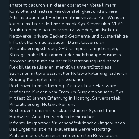
entsteht dadurch ein klarer operativer Vorteil: mehr
Kontrolle, schnellere Reaktionsfähigkeit und sichere
Administration auf Rechenzentrumsniveau. Auf Wunsch
können mehrere dedizierte menkiSys Server über VLAN-
Strukturen miteinander vernetzt werden, um isolierte
Netzwerke, private Backend-Segmente und clusterfähige
Infrastrukturen aufzubauen. Damit lassen sich
Virtualisierungscluster, GPU-Compute-Umgebungen,
Storage-nahe Plattformen oder mehrknotige Business-
Anwendungen mit sauberer Netztrennung und hoher
Flexibilität realisieren. menkiSys unterstützt diese
Szenarien mit professioneller Netzwerkplanung, sicheren
Routing-Konzepten und praxisnaher
Rechenzentrumserfahrung. Zusätzlich zur Hardware
profitieren Kunden vom Premium Support von menkiSys.
Mit fast 20 Jahren Erfahrung in Hosting, Serverbetrieb,
Virtualisierung, Netzwerken und
Rechenzentrumsinfrastruktur ist menkiSys nicht nur
Hardware-Anbieter, sondern technischer
Infrastrukturpartner für geschäftskritische Umgebungen.
Das Ergebnis ist eine skalierbare Server-Hosting-
Plattform aus Österreich mit dedizierten Ressourcen,