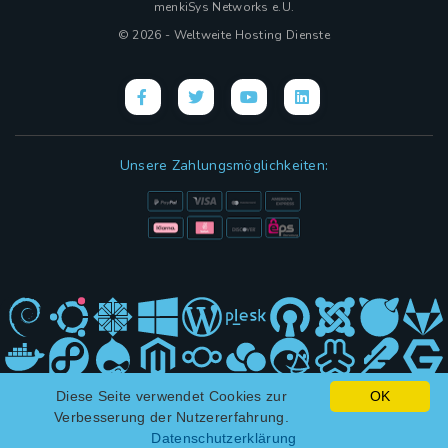
menkiSys Networks e.U.
© 2026 - Weltweite Hosting Dienste
Unsere Zahlungsmöglichkeiten:
Diese Seite verwendet Cookies zur
OK
Hybrid Design mit
(KI)
und ❤ von menkiSys
Verbesserung der Nutzererfahrung.
Datenschutzerklärung