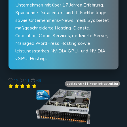
Unternehmen mit über 17 Jahren Erfahrung.
Spannende Datacenter- und IT-Fachbeiträge
sowie Unternehmens-News. menkiSys bietet
maßgeschneiderte Hosting-Dienste,
Colocation, Cloud-Services, dedizierte Server,
Managed WordPress Hosting sowie
leistungsstarkes NVIDIA GPU- und NVIDIA
vGPU-Hosting.
12
11
66
dedizierte x11 xeon infrastruktur