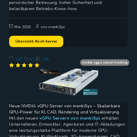
persönlicher Betreuung, hoher Sicherheit und
belastbarem Betriebs-Know-how.
Mai 2026
von menkiSys
Übersicht: Root-Server
148
41
196
nvidia vgpu server hosting
Neue NVIDIA vGPU Server von menkiSys – Skalierbare
GPU-Power für KI, CAD, Rendering und Virtualisierung
Mit den neuen
vGPU Servern von menkiSys
erhalten
Unternehmen, Entwickler, Agenturen und IT-Abteilungen
eine leistungsstarke Plattform für moderne GPU-
Virtualisierung, KI-Workloads, 3D-Anwendungen, CAD,