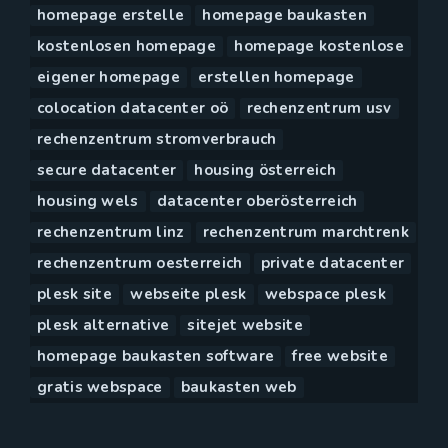
homepage erstelle
homepage baukasten
kostenlosen homepage
homepage kostenlose
eigener homepage
erstellen homepage
colocation datacenter oö
rechenzentrum usv
rechenzentrum stromverbrauch
secure datacenter
housing österreich
housing wels
datacenter oberösterreich
rechenzentrum linz
rechenzentrum marchtrenk
rechenzentrum oesterreich
private datacenter
plesk site
webseite plesk
webspace plesk
plesk alternative
sitejet website
homepage baukasten software
free website
gratis webspace
baukasten web