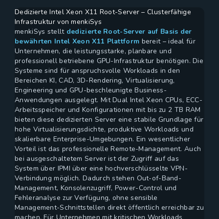
Dedizierte Intel Xeon X11 Root-Server – Clusterfähige
Infrastruktur von menkiSys
menkiSys stellt
dedizierte Root-Server auf Basis der
bewährten Intel Xeon X11 Plattform
bereit – ideal für
Unternehmen, die leistungsstarke, planbare und
professionell betriebene GPU-Infrastruktur benötigen. Die
Systeme sind für anspruchsvolle Workloads in den
Bereichen KI, CAD, 3D-Rendering, Virtualisierung,
Engineering und GPU-beschleunigte Business-
Anwendungen ausgelegt. Mit Dual Intel Xeon CPUs, ECC-
Arbeitsspeicher und Konfigurationen mit bis zu 2 TB RAM
bieten diese dedizierten Server eine stabile Grundlage für
hohe Virtualisierungsdichte, produktive Workloads und
skalierbare Enterprise-Umgebungen. Ein wesentlicher
Vorteil ist das professionelle Remote-Management. Auch
bei ausgeschaltetem Server ist der Zugriff auf das
System über IPMI über eine hochverschlüsselte VPN-
Verbindung möglich. Dadurch stehen Out-of-Band-
Management, Konsolenzugriff, Power-Control und
Fehleranalyse zur Verfügung, ohne sensible
Management-Schnittstellen direkt öffentlich erreichbar zu
machen. Für Unternehmen mit kritischen Workloads