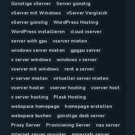
Günstige vServer
Server günstig
vServer mit Windows
vServer Vergleich
vServer günstig
WordPress Hosting
WordPress installieren
cloud vserver
server with gpu
vserver mieten
windows server mieten
gpgpu server
v server windows
windows v server
vserver mit windows
rent a server
v-server mieten
virtueller server mieten
vserver hoster
vserver hosting
vserver host
v server hosting
Plesk Hosting
webspace homepage
homepage erstellen
webspace buchen
günstige dedi server
Proxy Server
Provisioning Server
nas server
internet server provider
minecrafs server