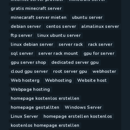
gratis minecraft server
minecaraft server mieten
ubuntu server
debian server
centos server
almalinux server
ftp server
linux ubuntu server
linux debian server
server rack
rack server
sql server
server rack mount
gpu for server
gpu server shop
dedicated server gpu
cloud gpu server
root server gpu
webhoster
Web hosterg
Webhosting
Website host
Webpage hosting
homepage kostenlos erstellen
homepage gestallten
Windows Server
Linux Server
homepage erstellen kostenlos
kostenlos homepage erstellen