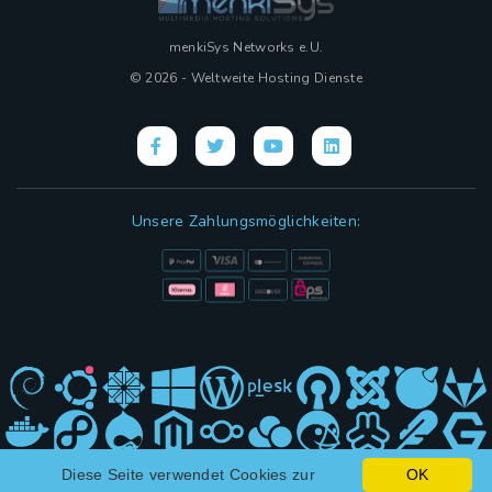
menkiSys Networks e.U.
© 2026 - Weltweite Hosting Dienste
Unsere Zahlungsmöglichkeiten:
Diese Seite verwendet Cookies zur
OK
Hybrid Design mit
(KI)
und ❤ von menkiSys