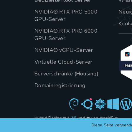
Dedizierte Root Server
Wiss
NVIDIA® RTX PRO 5000
Neui
GPU-Server
Konta
NVIDIA® RTX PRO 6000
GPU-Server
NVIDIA® vGPU-Server
Virtuelle Cloud-Server
Serverschränke (Housing)
Domainregistrierung
Hybrid Design mit
(KI)
und ❤ von menkiSys
Diese Seite verwend