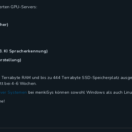
ierten GPU-Servers:
her)
n
. KI Spracherkennung)
rstellung)
 Terrabyte RAM und bis zu 444 Terrabyte SSD-Speicherplatz ausgest
itt bei 4-6 Wochen.
ver Systemen
bei menkiSys können sowohl Windows als auch Linux
ne!