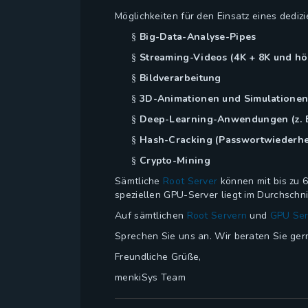
Möglichkeiten für den Einsatz eines dediz
Big-Data-Analyse-Pipes
§
Streaming-Videos (4K + 8K und hö
§
Bildverarbeitung
§
3D-Animationen und Simulatione
§
Deep-Learning-Anwendungen (z. B
§
Hash-Cracking (Passwortwiederhe
§
Crypto-Mining
§
Sämtliche
Root Server
können mit bis zu 6
speziellen GPU-Server liegt im Durchschn
Auf sämtlichen
Root Servern
und
GPU Ser
Sprechen Sie uns an. Wir beraten Sie ger
Freundliche Grüße,
menkiSys Team