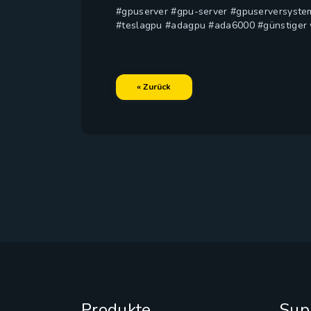
#gpuserver #gpu-server #gpuserversyste
#teslagpu #adagpu #ada6000 #günstiger 
« Zurück
Produkte
Sup