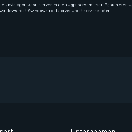
me #nvidiagpu #gpu-server-mieten #gpuservermieten #gpumieten #
windows root #windows root server #root server mieten
port
Unternehmen