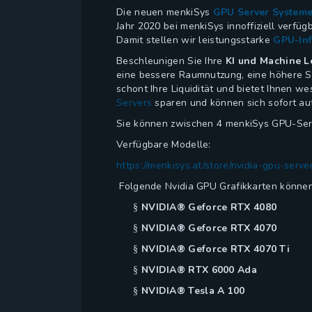
Die neuen menkiSys
GPU Server System
Jahr 2020 bei menkiSys innoffiziell verfü
Damit stellen wir leistungsstarke
GPU-Inf
Beschleunigen Sie Ihre
KI und Machine L
eine bessere Raumnutzung, eine höhere Sk
schont Ihre Liquidität und bietet Ihnen w
Servers
sparen und können sich sofort auf
Sie können zwischen 4 menkiSys GPU-Ser
Verfügbare Modelle:
https://menkisys.at/store/nvidia-gpu-serve
Folgende Nvidia GPU Grafikkarten können
NVIDIA® Geforce RTX 4080
§
NVIDIA® Geforce RTX 4070
§
NVIDIA® Geforce RTX 4070 Ti
§
NVIDIA® RTX 6000 Ada
§
NVIDIA® Tesla A 100
§