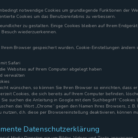
unbedingt notwendige Cookies um grundlegende Funktionen der Webs
ientierte Cookies um das Benutzererlebnis zu verbessern.
undlicher zu gestalten. Einige Cookies bleiben auf Ihrem Endgerät g
n Besuch wiederzuerkennen.
 Ihrem Browser gespeichert wurden, Cookie-Einstellungen ändern o
mit Safari
, die Websites auf Ihrem Computer abgelegt haben
nd verwalten
okies
icht wünschen, so können Sie Ihren Browser so einrichten, dass er
ederzeit Cookies, die sich bereits auf Ihrem Computer befinden, lös
n Sie suchen die Anleitung in Google mit dem Suchbegriff “Cookies
schen das Wort „Chrome“ gegen den Namen Ihres Browsers, z. B. Ed
u nutzen, d.h. diese per Browsereinstellung deaktivieren, können 
lemente Datenschutzerklärung
cial Media Diensten ein um Bilder, Videos und Texte anzuzeigen.