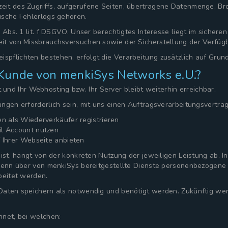
eit des Zugriffs, aufgerufene Seiten, übertragene Datenmenge, Br
ische Fehlerlogs gehören.
 Abs. 1 lit. f DSGVO. Unser berechtigtes Interesse liegt im sichere
it von Missbrauchsversuchen sowie der Sicherstellung der Verfügb
flichten bestehen, erfolgt die Verarbeitung zusätzlich auf Grundl
 Kunde von menkiSys Networks e.U.?
rt und Ihr Webhosting bzw. Ihr Server bleibt weiterhin erreichbar.
ungen erforderlich sein, mit uns einen Auftragsverarbeitungsvert
n als Wiederverkäufer registrieren
il Account nutzen
 Ihrer Webseite anbieten
 ist, hängt von der konkreten Nutzung der jeweiligen Leistung ab. 
wenn über von menkiSys bereitgestellte Dienste personenbezogene D
beitet werden.
 Daten speichern als notwendig und benötigt werden. Zukünftig we
hnet, bei welchen: