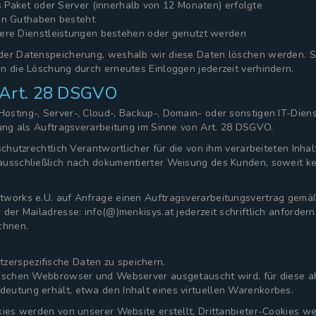
s Paket oder Server (innerhalb von 12 Monaten) erfolgte
ein Guthaben besteht
dere Dienstleistungen bestehen oder genutzt werden
 der Datenspeicherung, weshalb wir diese Daten löschen werden. 
n die Löschung durch erneutes Einloggen jederzeit verhindern.
 Art. 28 DSGVO
osting-, Server-, Cloud-, Backup-, Domain- oder sonstigen IT-Die
tung als Auftragsverarbeitung im Sinne von Art. 28 DSGVO.
nschutzrechtlich Verantwortlicher für die von ihm verarbeiteten In
ausschließlich nach dokumentierter Weisung des Kunden, soweit kei
etworks e.U. auf Anfrage einen Auftragsverarbeitungsvertrag gemä
 der Mailadresse: info(@)menkisys.at jederzeit schriftlich anford
chnen.
erspezifische Daten zu speichern.
ischen Webbrowser und Webserver ausgetauscht wird, für diese aber
eutung erhält, etwa den Inhalt eines virtuellen Warenkorbes.
kies werden von unserer Website erstellt, Drittanbieter-Cookies w