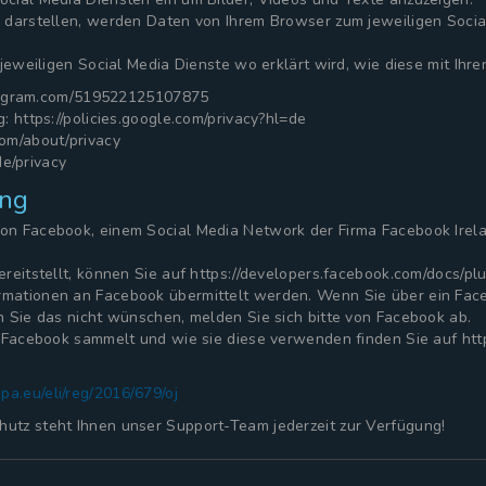
 darstellen, werden Daten von Ihrem Browser zum jeweiligen Socia
 jeweiligen Social Media Dienste wo erklärt wird, wie diese mit Ih
nstagram.com/519522125107875
 https://policies.google.com/privacy?hl=de
om/about/privacy
de/privacy
ung
on Facebook, einem Social Media Network der Firma Facebook Irela
reitstellt, können Sie auf https://developers.facebook.com/docs/plu
mationen an Facebook übermittelt werden. Wenn Sie über ein Fac
 Sie das nicht wünschen, melden Sie sich bitte von Facebook ab.
n Facebook sammelt und wie sie diese verwenden finden Sie auf htt
opa.eu/eli/reg/2016/679/oj
utz steht Ihnen unser Support-Team jederzeit zur Verfügung!