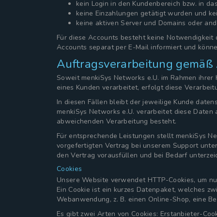
kein Login in den Kundenbereich bzw. in da
keine Einzahlungen getätigt wurden und k
keine aktiven Server und Domains oder an
Für diese Accounts besteht keine Notwendigkeit
Accounts separat per E-Mail informiert und könne
Auftragsverarbeitung gemäß
Soweit menkiSys Networks e.U. im Rahmen ihrer H
eines Kunden verarbeitet, erfolgt diese Verarbei
In diesen Fällen bleibt der jeweilige Kunde date
menkiSys Networks e.U. verarbeitet diese Daten 
abweichenden Verarbeitung besteht.
Für entsprechende Leistungen stellt menkiSys N
vorgefertigten Vertrag bei unserem Support unter
den Vertrag vorausfüllen und bei Bedarf unterzei
Cookies
Unsere Website verwendet HTTP-Cookies, um nutz
Ein Cookie ist ein kurzes Datenpaket, welches zw
Webanwendung, z. B. einen Online-Shop, eine Bed
Es gibt zwei Arten von Cookies: Erstanbieter-Coo