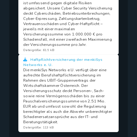
ist umfassend gegen digitale Risiken
abgesichert. Unsere Cyber Security Versicherung
deckt Cyberschäden, Betriebsunterbrechungen,
Cyber-Erpressung, Zahlungskartenbetrug,
Vertrauensschäden und Cyber-Haftpflicht –
jeweils mit einer maximalen
Versicherungssumme von 1.000.000 € pro
Schadensfall, mit einer zweifachen Maximierung
der Versicherungssumme pro Jahr.
Dateigröße: 61.9 kB
Haftpflichtversicherung der menkiSys
Networks e. U.
Die menkiSys Networks e.U. verfügt über eine
aufrechte Berufshaftpflichtversicherung im
Rahmen des UBIT-Gruppenvertrags der
Wirtschaftskammer Österreich. Der
Versicherungsschutz deckt Personen-, Sach-
sowie reine Vermögensschäden bis zu einer
Pauschalversicherungssumme von 2,51 Mio.
EUR ab und umfasst sowohl die Regulierung
berechtigter als auch die Abwehr unberechtigter
Schadenersatzansprüche aus der IT- und
Beratungstätigkeit.
Dateigröße: 113 kB