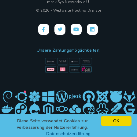
menkiSys Networks e.U.
© 2026 - Weltweite Hosting Dienste
Unsere Zahlungsmöglichkeiten:
Diese Seite verwendet Cookies zur
OK
Hybrid Design mit
(KI)
und ❤ von menkiSys
Verbesserung der Nutzererfahrung.
Datenschutzerklärung