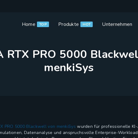
Home
Produkte
Unternehmen
TOP
HOT
IA RTX PRO 5000 Blackwel
menkiSys
X PRO 5000 Blackwell von menkiSys
wurden für professionelle K
imulationen, Datenanalyse und anspruchsvolle Enterprise-Workloads