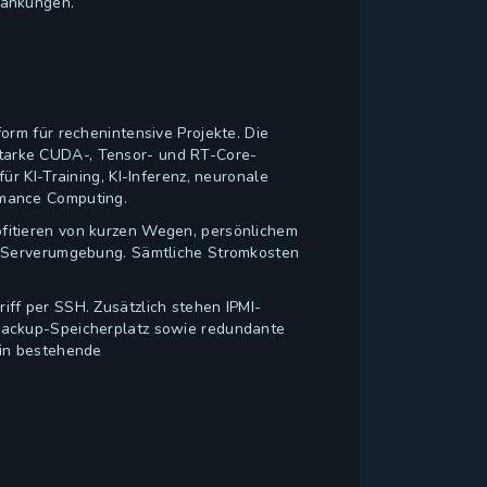
ränkungen.
rm für rechenintensive Projekte. Die
tarke CUDA-, Tensor- und RT-Core-
r KI-Training, KI-Inferenz, neuronale
rmance Computing.
fitieren von kurzen Wegen, persönlichem
n Serverumgebung. Sämtliche Stromkosten
ff per SSH. Zusätzlich stehen IPMI-
Backup-Speicherplatz sowie redundante
 in bestehende