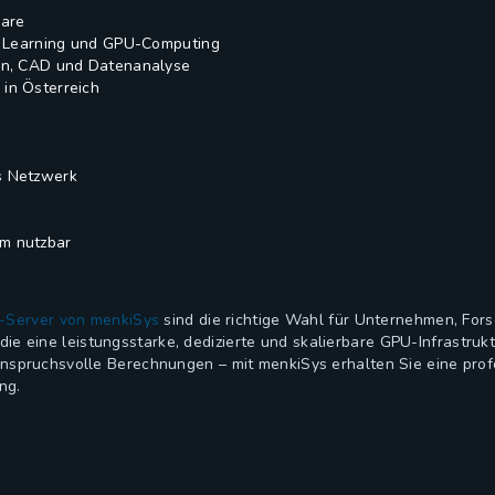
are
ep Learning und GPU-Computing
nen, CAD und Datenanalyse
in Österreich
s Netzwerk
m nutzbar
-Server von menkiSys
sind die richtige Wahl für Unternehmen, Fors
e eine leistungsstarke, dedizierte und skalierbare GPU-Infrastrukt
r anspruchsvolle Berechnungen – mit menkiSys erhalten Sie eine pr
ng.