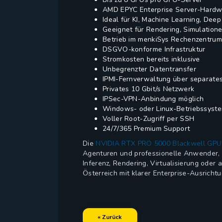
AMD EPYC Enterprise Server-Hardw
Ideal für KI, Machine Learning, De
Geeignet für Rendering, Simulatio
Betrieb im menkiSys Rechenzentrum 
DSGVO-konforme Infrastruktur
Stromkosten bereits inklusive
Unbegrenzter Datentransfer
IPMI-Fernverwaltung über separate
Privates 10 Gbit/s Netzwerk
IPSec-VPN-Anbindung möglich
Windows- oder Linux-Betriebssyste
Voller Root-Zugriff per SSH
24/7/365 Premium Support
Die
NVIDIA RTX PRO 5000 Blackwell GPU
Agenturen und professionelle Anwender, di
Inferenz, Rendering, Virtualisierung ode
Österreich mit klarer Enterprise-Ausrichtu
« Zurück