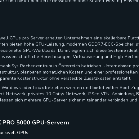
re und bietet dedizierte Ressourcen ohne Shared-Hosting-Einsch
ell GPUs pro Server erhalten Unternehmen eine skalierbare Plattfo
rten bieten hohe GPU-Leistung, modernen GDDR7-ECC-Speicher, s
ssionelle GPU-Workloads. Damit eignen sich diese Systeme ideal fü
wissenschaftliche Berechnungen, Virtualisierung und High-Perfo
enkiSys Rechenzentrum in Österreich betrieben. Unternehmen pro
struktur, planbaren monatlichen Kosten und einer professionelle
nsparente Kostenstruktur ohne versteckte Zusatzkosten entsteht.
indows oder Linux betrieben werden und bietet vollen Root-Zugri
t-Netzwerk, privates 10 Gbit/s Netzwerk, IPSec-VPN-Anbindung, 
lassen sich mehrere GPU-Server sicher miteinander verbinden und
TX PRO 5000 GPU-Servern
lackwell GPUs