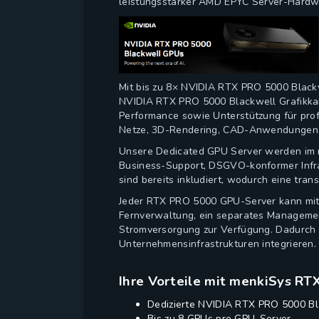
leistungsstarker AMD EPYC Server-Hardwa
Mit bis zu 8× NVIDIA RTX PRO 5000 Blackw
NVIDIA RTX PRO 5000 Blackwell Grafikka
Performance sowie Unterstützung für profe
Netze, 3D-Rendering, CAD-Anwendungen, 
Unsere Dedicated GPU Server werden im m
Business-Support, DSGVO-konformer Infra
sind bereits inkludiert, wodurch eine tra
Jeder RTX PRO 5000 GPU-Server kann mit W
Fernverwaltung, ein separates Managemen
Stromversorgung zur Verfügung. Dadurch 
Unternehmensinfrastrukturen integrieren.
Ihre Vorteile mit menkiSys R
Dedizierte NVIDIA RTX PRO 5000 B
Bis zu 8 GPUs pro GPU-Server