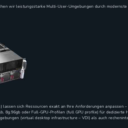
en wir leistungsstarke Multi-User-Umgebungen durch modernste 
es) lassen sich Ressourcen exakt an Ihre Anforderungen anpassen – 
gb, 8g.96gb oder Full-GPU-Profilen (full GPU profile) für dediziert
ebungen (virtual desktop infrastructure – VDI) als auch recheninten