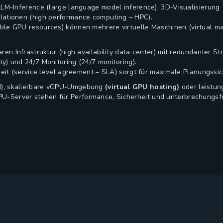
LLM-Inference (large language model inference), 3D-Visualisierun
lationen (high performance computing – HPC).
le GPU resources) können mehrere virtuelle Maschinen (virtual ma
ren Infrastruktur (high availability data center) mit redundanter S
y) und 24/7 Monitoring (24/7 monitoring).
keit (service level agreement – SLA) sorgt für maximale Planungssic
M), skalierbare vGPU-Umgebung
(virtual GPU hosting)
oder leistun
U-Server stehen für Performance, Sicherheit und unterbrechungsfr