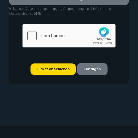
Erlaubte Dateiendungen: .jpg, .gif, .jpeg, .png, .pdf (Maximale
Dateigröße: 256MB)
Kündigen